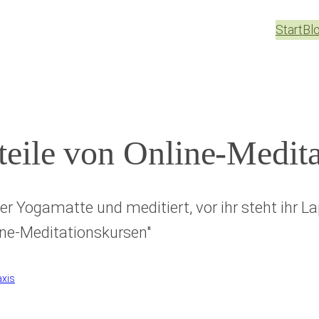
Start
Bl
rteile von Online-Medit
axis