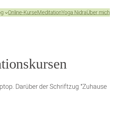
og
Online-Kurse
Meditation
Yoga Nidra
Über mich
ationskursen