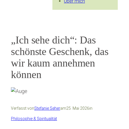
Über mich
„Ich sehe dich“: Das
schönste Geschenk, das
wir kaum annehmen
können
Verfasst von
Stefanie Seher
am
25. Mai 2026
in
Philosophie & Spiritualität